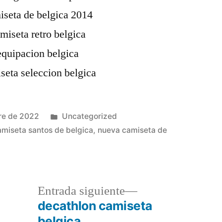
Publicado
re de 2022
Uncategorized
en
amiseta santos de belgica
,
nueva camiseta de
a
Entrada
Entrada siguiente
r:
siguiente:
decathlon camiseta
belgica