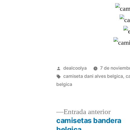
Publicado
dealcoolya
7 de noviemb
por
Etiquetas:
camiseta dani alves belgica
,
c
belgica
Entrad
Entrada anterior
anterio
camisetas bandera
Navegación
belgica