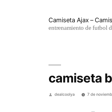
Saltar
al
Camiseta Ajax – Cami
contenido
entrenamiento de futbol d
camiseta b
Publicado
dealcoolya
7 de noviem
por