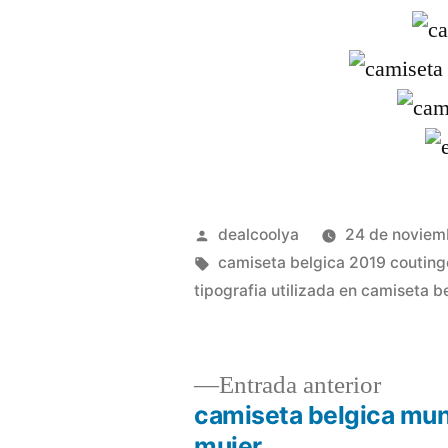
Publicado
dealcoolya
24 de noviem
por
Etiquetas:
camiseta belgica 2019 couting
tipografia utilizada en camiseta 
Entrad
Entrada anterior
anterio
camiseta belgica mun
Navegación
mujer