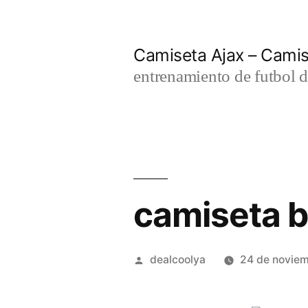
Saltar
al
Camiseta Ajax – Cami
contenido
entrenamiento de futbol d
camiseta b
Publicado
dealcoolya
24 de novie
por