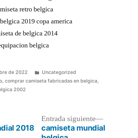
Publicado
bre de 2022
Uncategorized
en
o
,
comprar camiseta fabricadas en belgica
,
belgica 2002
a
Entrada
Entrada siguiente
r:
siguiente:
dial 2018
camiseta mundial
belgica