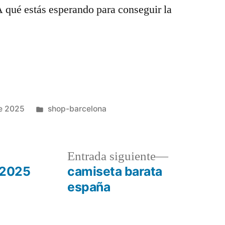
A qué estás esperando para conseguir la
Publicado
e 2025
shop-barcelona
en
a
Entrada
Entrada siguiente
r:
siguiente:
 2025
camiseta barata
españa