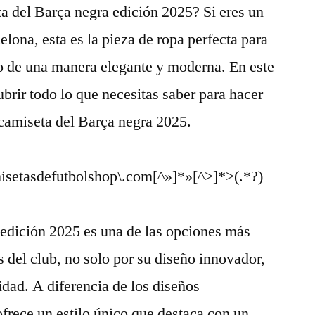
a del Barça negra edición 2025? Si eres un
celona, esta es la pieza de ropa perfecta para
po de una manera elegante y moderna. En este
brir todo lo que necesitas saber para hacer
camiseta del Barça negra 2025.
isetasdefutbolshop\.com[^»]*»[^>]*>(.*?)
 edición 2025 es una de las opciones más
s del club, no solo por su diseño innovador,
idad. A diferencia de los diseños
ofrece un estilo único que destaca con un