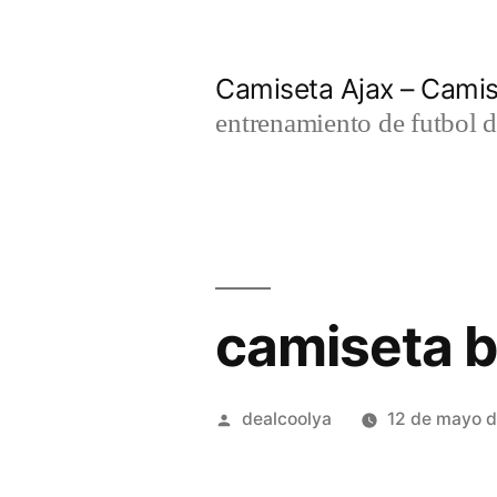
Saltar
al
Camiseta Ajax – Cami
contenido
entrenamiento de futbol d
camiseta 
Publicado
dealcoolya
12 de mayo 
por