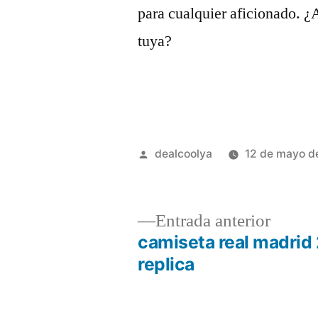
para cualquier aficionado. ¿
tuya?
Publicado
dealcoolya
12 de mayo d
por
Entrad
Entrada anterior
anterio
camiseta real madrid
Navegación
replica
de