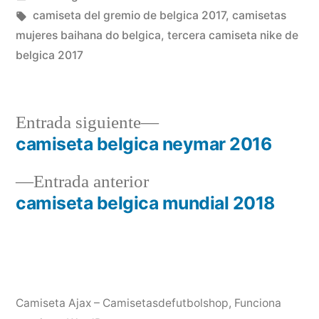
en
Etiquetas:
camiseta del gremio de belgica 2017
,
camisetas
mujeres baihana do belgica
,
tercera camiseta nike de
belgica 2017
Entrada
Entrada siguiente
siguiente:
camiseta belgica neymar 2016
Navegación
Entrada
Entrada anterior
de
anterior:
camiseta belgica mundial 2018
entradas
Camiseta Ajax – Camisetasdefutbolshop
,
Funciona