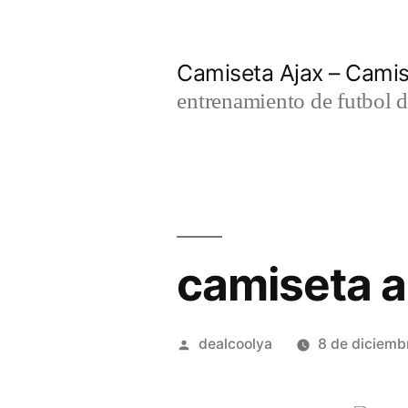
Saltar
al
Camiseta Ajax – Cami
contenido
entrenamiento de futbol d
camiseta a
Publicado
dealcoolya
8 de diciemb
por