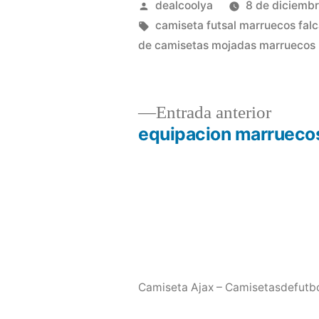
Publicado
dealcoolya
8 de diciemb
por
Etiquetas:
camiseta futsal marruecos fal
de camisetas mojadas marruecos
Entrad
Entrada anterior
anterio
equipacion marrueco
Navegación
de
entradas
Camiseta Ajax – Camisetasdefutb