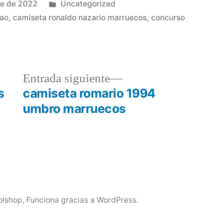
Publicado
re de 2022
Uncategorized
en
cao
,
camiseta ronaldo nazario marruecos
,
concurso
a
Entrada
Entrada siguiente
r:
siguiente:
s
camiseta romario 1994
umbro marruecos
olshop
,
Funciona gracias a WordPress.