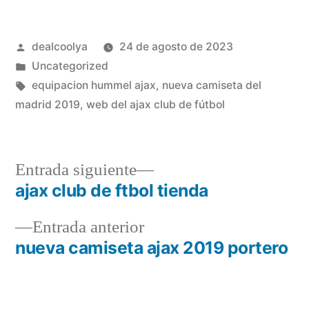
Publicado
dealcoolya
24 de agosto de 2023
por
Publicado
Uncategorized
en
Etiquetas:
equipacion hummel ajax
,
nueva camiseta del
madrid 2019
,
web del ajax club de fútbol
Entrada
Entrada siguiente
siguiente:
ajax club de ftbol tienda
Navegación
Entrada
Entrada anterior
de
anterior:
nueva camiseta ajax 2019 portero
entradas