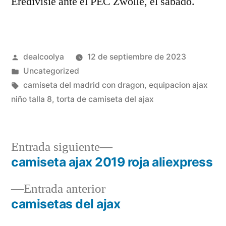
Eredivisie ante el PEC Zwolle, el sábado.
Publicado
dealcoolya
12 de septiembre de 2023
por
Publicado
Uncategorized
en
Etiquetas:
camiseta del madrid con dragon
,
equipacion ajax
niño talla 8
,
torta de camiseta del ajax
Entrada
Entrada siguiente
siguiente:
camiseta ajax 2019 roja aliexpress
Navegación
Entrada
Entrada anterior
de
anterior:
camisetas del ajax
entradas