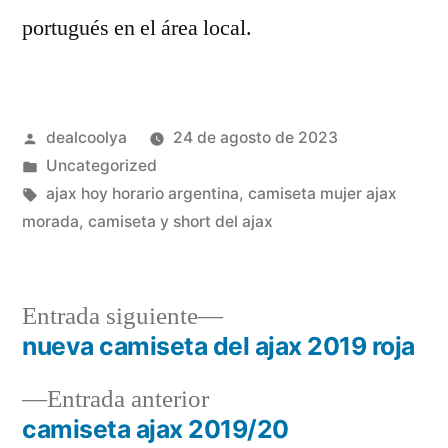
portugués en el área local.
Publicado
dealcoolya
24 de agosto de 2023
por
Publicado
Uncategorized
en
Etiquetas:
ajax hoy horario argentina
,
camiseta mujer ajax
morada
,
camiseta y short del ajax
Entrada
Entrada siguiente
siguiente:
nueva camiseta del ajax 2019 roja
Navegación
Entrada
Entrada anterior
de
anterior:
camiseta ajax 2019/20