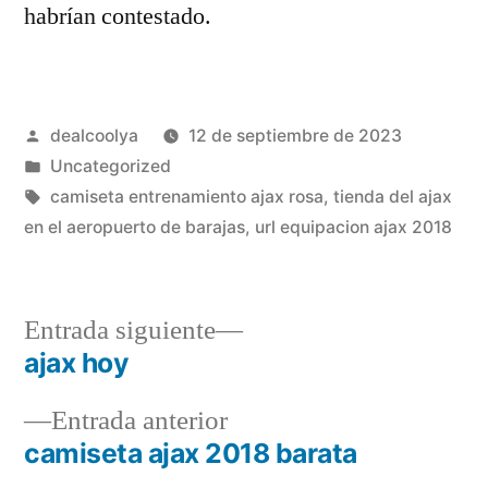
habrían contestado.
Publicado
dealcoolya
12 de septiembre de 2023
por
Publicado
Uncategorized
en
Etiquetas:
camiseta entrenamiento ajax rosa
,
tienda del ajax
en el aeropuerto de barajas
,
url equipacion ajax 2018
Entrada
Entrada siguiente
siguiente:
ajax hoy
Navegación
Entrada
Entrada anterior
de
anterior:
camiseta ajax 2018 barata
entradas