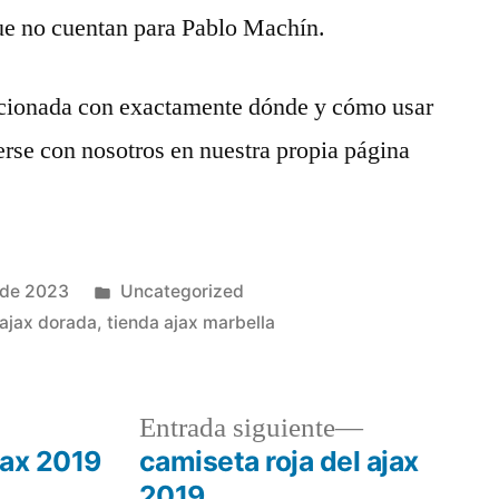
que no cuentan para Pablo Machín.
lacionada con exactamente dónde y cómo usar
rse con nosotros en nuestra propia página
Publicado
 de 2023
Uncategorized
en
ajax dorada
,
tienda ajax marbella
a
Entrada
Entrada siguiente
r:
siguiente:
jax 2019
camiseta roja del ajax
2019