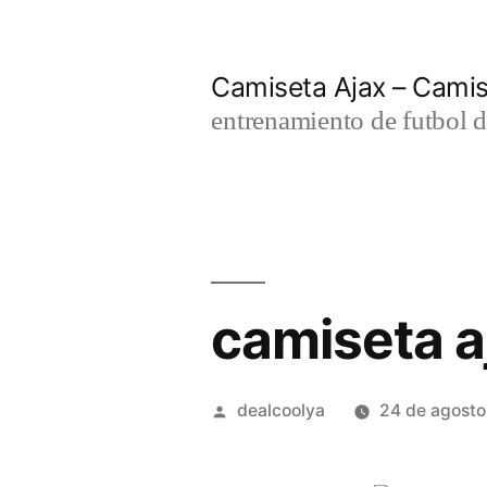
Saltar
al
Camiseta Ajax – Cami
contenido
entrenamiento de futbol d
camiseta a
Publicado
dealcoolya
24 de agost
por