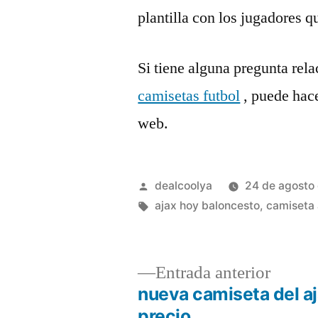
plantilla con los jugadores 
Si tiene alguna pregunta re
camisetas futbol
, puede hace
web.
Publicado
dealcoolya
24 de agosto
por
Etiquetas:
ajax hoy baloncesto
,
camiseta 
Entrad
Entrada anterior
anterio
nueva camiseta del a
Navegación
precio