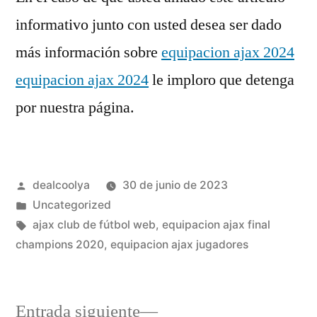
informativo junto con usted desea ser dado
más información sobre
equipacion ajax 2024
equipacion ajax 2024
le imploro que detenga
por nuestra página.
Publicado
dealcoolya
30 de junio de 2023
por
Publicado
Uncategorized
en
Etiquetas:
ajax club de fútbol web
,
equipacion ajax final
champions 2020
,
equipacion ajax jugadores
Entrada
Entrada siguiente