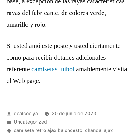
base, a excepción de las rayas características
rayas del fabricante, de colores verde,
amarillo y rojo.
Si usted amó este poste y usted ciertamente
como para recibir detalles adicionales
referente
camisetas futbol
amablemente visita
el Web page.
Publicado
dealcoolya
30 de junio de 2023
por
Publicado
Uncategorized
en
Etiquetas:
camiseta retro ajax baloncesto
,
chandal ajax