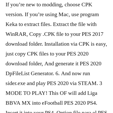
If you’re new to modding, choose CPK
version. If you’re using Mac, use program
Keka to extract files. Extract the file with
WinRAR, Copy .CPK file to your PES 2017
download folder. Installation via CPK is easy,
just copy CPK files to your PES 2020
download folder, And generate it PES 2020
DpFileList Generator. 6. And now run
sider.exe and play PES 2020 via STEAM. 3
MODE TO PLAY! This OF will add Liga
BBVA MX into eFootball PES 2020 PS4.
Insert it into your PS4. Option file para el PES