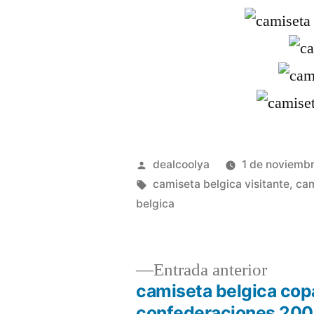
Publicado
dealcoolya
1 de noviemb
por
Etiquetas:
camiseta belgica visitante
,
cam
belgica
Entrad
Entrada anterior
anterio
camiseta belgica cop
Navegación
confederaciones 20