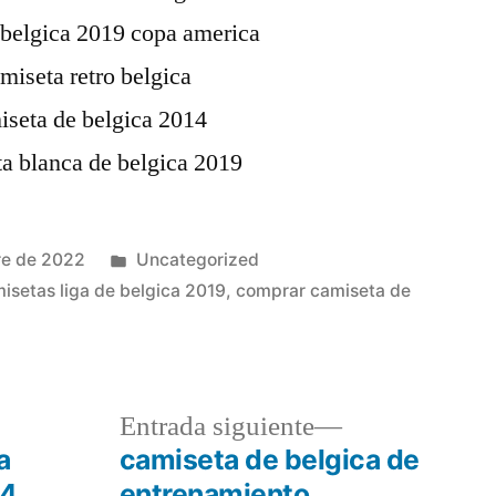
Publicado
re de 2022
Uncategorized
en
isetas liga de belgica 2019
,
comprar camiseta de
a
Entrada
Entrada siguiente
r:
siguiente:
a
camiseta de belgica de
04
entrenamiento