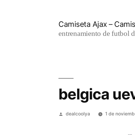
Saltar
al
Camiseta Ajax – Cami
contenido
entrenamiento de futbol d
belgica ue
Publicado
dealcoolya
1 de noviemb
por