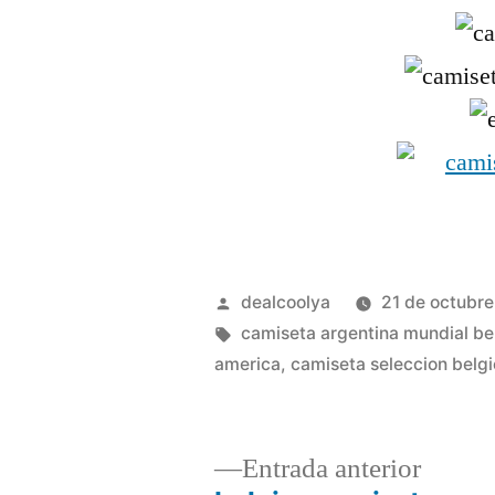
Publicado
dealcoolya
21 de octubr
por
Etiquetas:
camiseta argentina mundial be
america
,
camiseta seleccion belg
Entrad
Entrada anterior