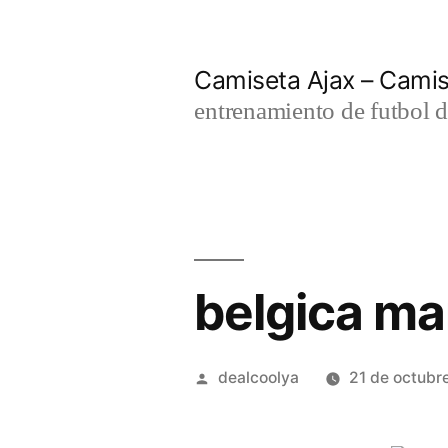
Saltar
al
Camiseta Ajax – Cami
contenido
entrenamiento de futbol d
belgica m
Publicado
dealcoolya
21 de octubr
por