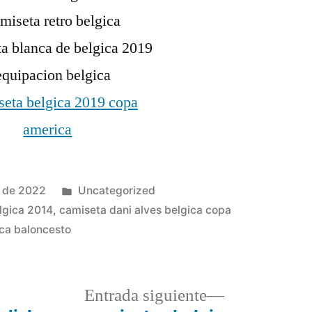
Publicado
e de 2022
Uncategorized
en
lgica 2014
,
camiseta dani alves belgica copa
ica baloncesto
a
Entrada
Entrada siguiente