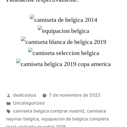
Publicado
dealcoolya
7 de noviembre de 2022
por
Publicado
Uncategorized
en
Etiquetas:
camiseta belgica comprar madrid
,
camiseta
neymar belgica
,
equipacion de belgica completa
local-visitante mundial 2018