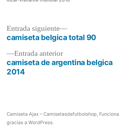
Entrada
Entrada siguiente
siguiente:
camiseta belgica total 90
Navegación
Entrada
Entrada anterior
de
anterior:
camiseta de argentina belgica
entradas
2014
Camiseta Ajax – Camisetasdefutbolshop
,
Funciona
gracias a WordPress.