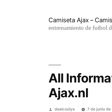
Saltar
al
Camiseta Ajax – Cami
contenido
entrenamiento de futbol d
All Inform
Ajax.nl
Publicado
dealcoolya
7 de junio d