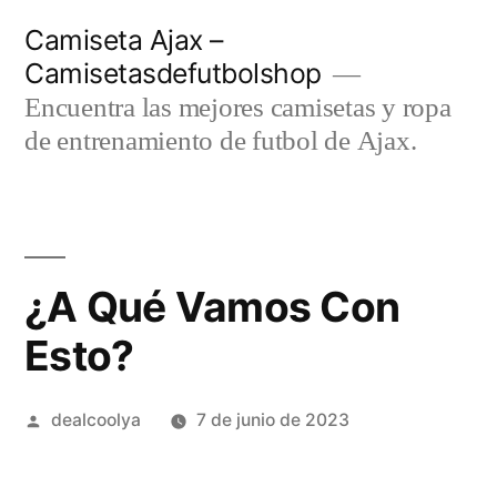
Saltar
Camiseta Ajax –
al
Camisetasdefutbolshop
contenido
Encuentra las mejores camisetas y ropa
de entrenamiento de futbol de Ajax.
¿A Qué Vamos Con
Esto?
Publicado
dealcoolya
7 de junio de 2023
por